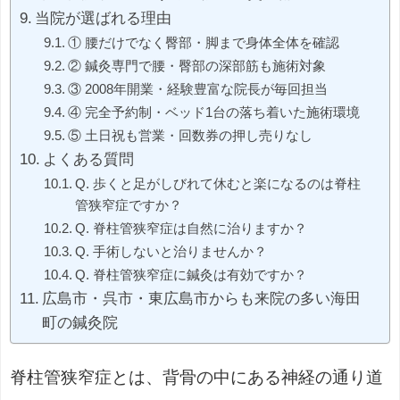
当院が選ばれる理由
① 腰だけでなく臀部・脚まで身体全体を確認
② 鍼灸専門で腰・臀部の深部筋も施術対象
③ 2008年開業・経験豊富な院長が毎回担当
④ 完全予約制・ベッド1台の落ち着いた施術環境
⑤ 土日祝も営業・回数券の押し売りなし
よくある質問
Q. 歩くと足がしびれて休むと楽になるのは脊柱
管狭窄症ですか？
Q. 脊柱管狭窄症は自然に治りますか？
Q. 手術しないと治りませんか？
Q. 脊柱管狭窄症に鍼灸は有効ですか？
広島市・呉市・東広島市からも来院の多い海田
町の鍼灸院
脊柱管狭窄症とは、背骨の中にある神経の通り道