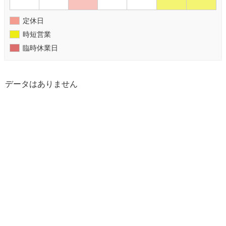
定休日
時短営業
臨時休業日
データはありません
【ゆうこん堂鍼灸院】広島市・安芸郡海田町のはりきゅう専門 All Rights