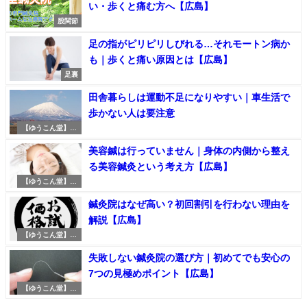
い・歩くと痛む方へ【広島】
股関節
足の指がピリピリしびれる…それモートン病か
も｜歩くと痛い原因とは【広島】
足裏
田舎暮らしは運動不足になりやすい｜車生活で
歩かない人は要注意
【ゆうこん堂】の
魅力
美容鍼は行っていません｜身体の内側から整え
る美容鍼灸という考え方【広島】
【ゆうこん堂】の
魅力
鍼灸院はなぜ高い？初回割引を行わない理由を
解説【広島】
【ゆうこん堂】の
魅力
失敗しない鍼灸院の選び方｜初めてでも安心の
7つの見極めポイント【広島】
【ゆうこん堂】の
魅力