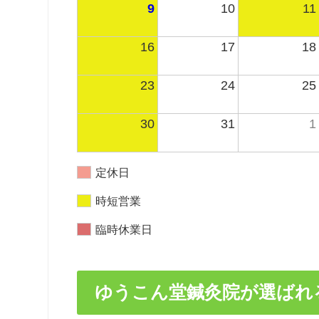
9
10
11
16
17
18
23
24
25
30
31
1
定休日
時短営業
臨時休業日
ゆうこん堂鍼灸院が選ばれ