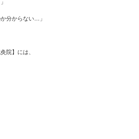
？」
のか分からない…」
鍼灸院】には、