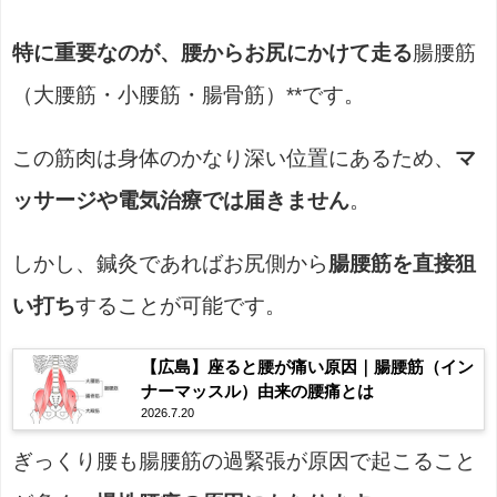
特に重要なのが、腰からお尻にかけて走る
腸腰筋
（大腰筋・小腰筋・腸骨筋）**です。
この筋肉は身体のかなり深い位置にあるため、
マ
ッサージや電気治療では届きません
。
しかし、鍼灸であればお尻側から
腸腰筋を直接狙
い打ち
することが可能です。
【広島】座ると腰が痛い原因｜腸腰筋（イン
ナーマッスル）由来の腰痛とは
2026.7.20
ぎっくり腰も腸腰筋の過緊張が原因で起こること