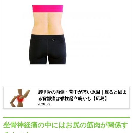
肩甲骨の内側・背中が痛い原因｜座ると固ま
る背部痛は脊柱起立筋かも【広島】
2026.6.9
坐骨神経痛の中にはお尻の筋肉が関係す