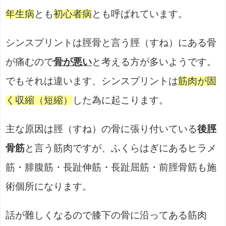
年生病
とも
初心者病
とも呼ばれています。
シンスプリントは脛骨と言う脛（すね）にある骨
が痛むので
骨が悪い
と考える方が多いようです。
でもそれは違います、シンスプリントは
筋肉が固
く収縮（短縮）
した為に起こります。
主な原因は脛（すね）の骨に張り付いている
後脛
骨筋
と言う筋肉ですが、ふくらはぎにあるヒラメ
筋・腓腹筋・長趾伸筋・長趾屈筋・前脛骨筋も施
術個所になります。
話が難しくなるので膝下の骨に沿ってある筋肉