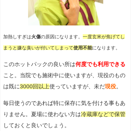
加熱しすぎは
火傷
の原因になります。
一度玄米が焦げてし
まうと嫌な臭いが付いてしまって
使用不能
になります。
このホットパックの良い所は
何度でも利用できる
こと。当院でも施術中に使いますが、現役のもの
は既に
3000回以上
使っていますが、未だ
現役
。
毎日使うのであれば特に保存に気を付ける事もあ
りません。夏場に使わない方は
冷蔵庫などで保管
しておくと良いでしょう。