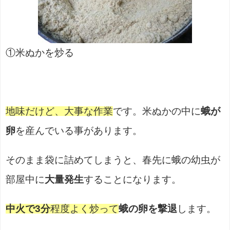
①米ぬかを炒る
地味だけど、大事な作業
です。米ぬかの中に
蛾が
卵
を産んでいる事があります。
そのまま袋に詰めてしまうと、春先に蛾の幼虫が
部屋中に
大量発生
することになります。
中火で3分
程度よく炒って
蛾の卵を撃退
します。