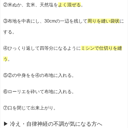
②米ぬか、玄米、天然塩を
よく混ぜる
。
③布地を中表にし、30cmの一辺を残して
周りを縫い袋状
に
する。
④ひっくり返して四等分になるように
ミシンで仕切りを縫
う
。
⑤②の中身をを④の布地に入れる。
⑥ローリエを砕いて布地に入れる。
⑦口を閉じて出来上がり。
▶ 冷え・自律神経の不調が気になる方へ