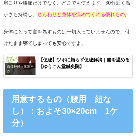
肩こりや腰痛だけでなく、どこでも使えます。30分近く温
かさも持続し、
じんわりと身体を温めてくれる優れもの
。
身体にとって害を為すものは
一切入っていません
ので、付
けたまま
寝てしまっても安心
ですよ。
【便秘】ツボに頼らず便秘解消｜腸を温める
【ゆうこん堂鍼灸院】
自律神経・体調不
良
用意するもの（腰用 紐な
し）：およそ30×20cm 1ケ
分）