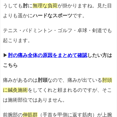
うしても
肘
に
無理な負荷
が掛かりますね。見た目
よりも遥かに
ハードなスポーツ
です。
テニス・バドミントン・ゴルフ・卓球・剣道でも
起こります。
▶
肘の痛み全体の原因をまとめて確認
したい方は
こちら
痛みがあるのは
肘頭
なので、痛みが出ている
肘頭
に鍼灸施術
をしてくれと頼まれるのですが、そこ
は施術部位ではありません。
前腕部の
伸筋群
（手首を甲側に返す筋肉）が上腕