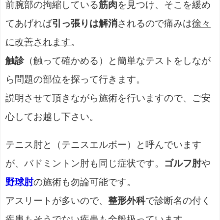
前腕部の拘縮している
筋肉
を見つけ、そこを緩め
てあげれば
引っ張りは解消
されるので痛みは
徐々
に改善されます
。
触診
（触って確かめる）と簡単なテストをしなが
ら問題の部位を探って行きます。
説明させて頂きながら施術を行いますので、ご安
心してお越し下さい。
テニス肘と（テニスエルボー）と呼んでいます
が、バドミントン肘も同じ症状です。
ゴルフ肘
や
野球肘
の施術も勿論可能です。
アスリートが多いので、
整形外科
で診断名の付く
疾患もそうでない疾患も全般扱っています。