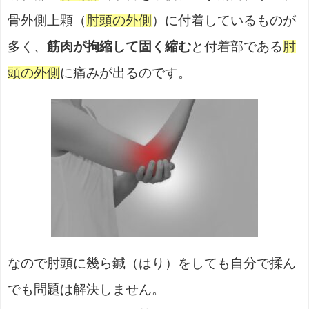
骨外側上顆（
肘頭の外側
）に付着しているものが
多く、
筋肉が拘縮して固く縮む
と付着部である
肘
頭の外側
に痛みが出るのです。
なので肘頭に幾ら鍼（はり）をしても自分で揉ん
でも
問題は解決しません
。