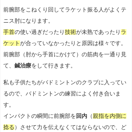
前腕部をこねくり回してラケット振る人がよくテ
ニス肘になります。
手首
の使い過ぎだったり
技術
が未熟であったり
ラ
ケット
が合っていなかったりと原因は様々です。
前腕部（肘から手首にかけて）の筋肉を一通り見
て、
鍼治療
をして行きます。
私も子供たちがバドミントンのクラブに入ってい
るので、バドミントンの練習によく付き合いま
す。
インパクトの瞬間に前腕部を
回内
（
親指を内側に
捻る
）させて力を伝えなくてはならないので、ど