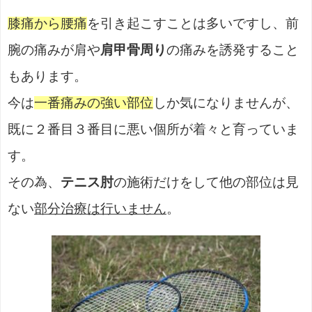
膝痛から腰痛
を引き起こすことは多いですし、前
腕の痛みが肩や
肩甲骨周り
の痛みを誘発すること
もあります。
今は
一番痛みの強い部位
しか気になりませんが、
既に２番目３番目に悪い個所が着々と育っていま
す。
その為、
テニス肘
の施術だけをして他の部位は見
ない
部分治療は行いません
。