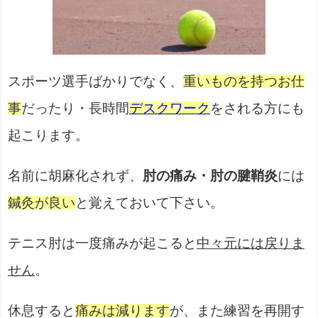
スポーツ選手ばかりでなく、
重いものを持つお仕
事
だったり・長時間
デスクワーク
をされる方にも
起こります。
名前に胡麻化されず、
肘の痛み・肘の腱鞘炎
には
鍼灸が良い
と覚えておいて下さい。
テニス肘は一度痛みが起こると
中々元には戻りま
せん
。
休息すると
痛みは減ります
が、また練習を再開す