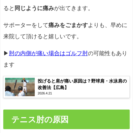
ると
同じように痛み
が出てきます。
サポーターをして
痛みをごまかす
よりも、早めに
来院して頂けると嬉しいです。
▶
肘の内側が痛い場合はゴルフ肘
の可能性もあり
ます
投げると肩が痛い原因は？野球肩・水泳肩の
改善法【広島】
2026.4.21
テニス肘の原因