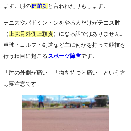
ます。肘の
腱鞘炎
と言われたりもします。
テニスやバドミントンをやる人だけが
テニス肘
（
上腕骨外側上顆炎
）になる訳ではありません。
卓球・ゴルフ・剣道など主に何かを持って競技を
行う種目に起こる
スポーツ障害
です。
「肘の外側が痛い」「物を持つと痛い」という方
は要注意です。