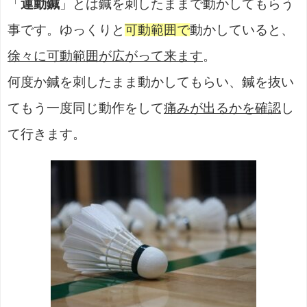
「
運動鍼
」とは鍼を刺したままで動かしてもらう
事です。ゆっくりと
可動範囲で
動かしていると、
徐々に可動範囲が広がって来ます
。
何度か鍼を刺したまま動かしてもらい、鍼を抜い
てもう一度同じ動作をして
痛みが出るかを確認
し
て行きます。