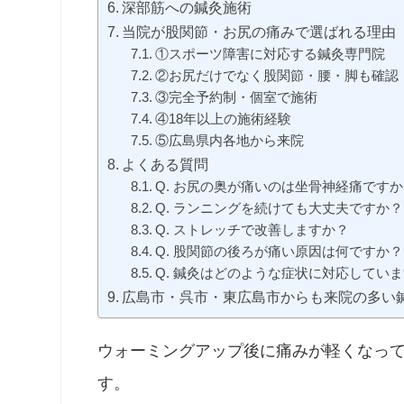
深部筋への鍼灸施術
当院が股関節・お尻の痛みで選ばれる理由
①スポーツ障害に対応する鍼灸専門院
②お尻だけでなく股関節・腰・脚も確認
③完全予約制・個室で施術
④18年以上の施術経験
⑤広島県内各地から来院
よくある質問
Q. お尻の奥が痛いのは坐骨神経痛ですか
Q. ランニングを続けても大丈夫ですか？
Q. ストレッチで改善しますか？
Q. 股関節の後ろが痛い原因は何ですか？
Q. 鍼灸はどのような症状に対応してい
広島市・呉市・東広島市からも来院の多い
ウォーミングアップ後に痛みが軽くなっ
す。