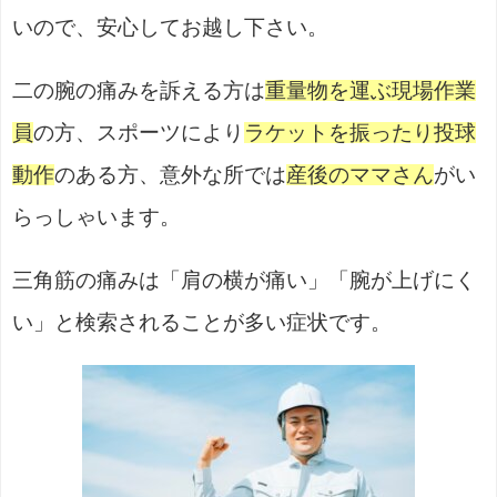
いので、安心してお越し下さい。
二の腕の痛みを訴える方は
重量物を運ぶ現場作業
員
の方、スポーツにより
ラケットを振ったり投球
動作
のある方、意外な所では
産後のママさん
がい
らっしゃいます。
三角筋の痛みは「肩の横が痛い」「腕が上げにく
い」と検索されることが多い症状です。