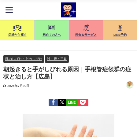
症状から探す
初めての方へ
料金＆サービス
LINE予約
腕のしびれ・肘のしびれ
肘・腕・手首
朝起きると手がしびれる原因｜手根管症候群の症
状と治し方【広島】
2026年7月30日
LINE