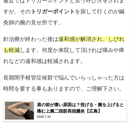
最近ではトリガーポイントと言う呼び方をされま
すが、その
トリガーポイント
を探して行くのが鍼
灸師の腕の見せ所です。
針治療が終わった後は
違和感が解消され、しびれ
も軽減
します。何度か来院して頂ければ痛みや痺
れなどの違和感は軽減されます。
長期間手根管症候群で悩んでいらっしゃった方は
時間を要する事もありますので、ご理解下さい。
肩の前が痛い原因は？投げる・腕を上げると
痛む上腕二頭筋長頭腱炎【広島】
2026.7.10