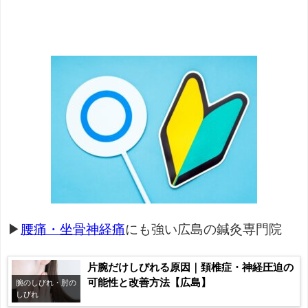
▶
腰痛・坐骨神経痛
にも強い広島の鍼灸専門院
片腕だけしびれる原因｜頚椎症・神経圧迫の
可能性と改善方法【広島】
腕のしびれ・肘の
しびれ