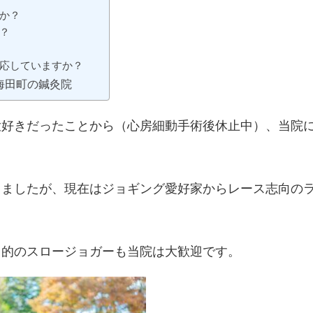
すか？
？
対応していますか？
海田町の鍼灸院
大好きだったことから（心房細動手術後休止中）、当院
りましたが、現在はジョギング愛好家からレース志向の
目的のスロージョガーも当院は大歓迎です。