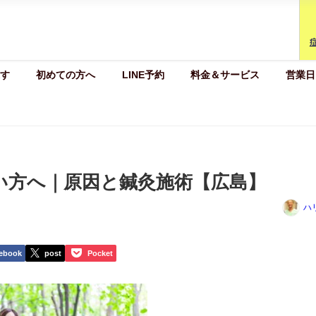
す
初めての方へ
LINE予約
料金＆サービス
営業日
い方へ｜原因と鍼灸施術【広島】
ハ
ebook
post
Pocket