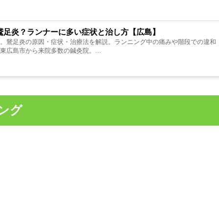
鵞足炎？ランナーに多い症状と治し方【広島】
へ。鵞足炎の原因・症状・治療法を解説。ランニング中の痛みや階段での違和
東広島市から来院多数の鍼灸院。...
ング