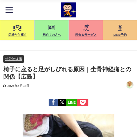
症状から探す
初めての方へ
料金＆サービス
LINE予約
坐骨神経痛
椅子に座ると足がしびれる原因｜坐骨神経痛との
関係【広島】
2026年6月28日
LINE