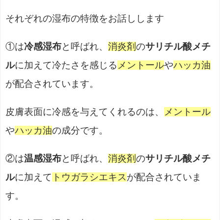
それぞれの湿布の特徴をお話しします
①は
冷感湿布
と呼ばれ、
消炎剤
の
サリチル酸メチ
ル
に加えて冷たさを感じる
メントール
や
ハッカ油
が配合されています。
皮膚表面に冷感を与えてくれるのは、
メントール
や
ハッカ油
の成分です。
②は
温感湿布
と呼ばれ、
消炎剤
の
サリチル酸メチ
ル
に加えて
トウガラシエキス
が配合されていま
す。