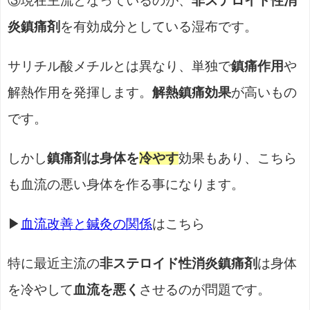
③
現在主流となっているのが、
非ステロイド性消
炎鎮痛剤
を有効成分としている湿布です。
サリチル酸メチルとは異なり、単独で
鎮痛作用
や
解熱作用を発揮します。
解熱鎮痛効果
が高いもの
です。
しかし
鎮痛剤は身体を
冷やす
効果もあり、こちら
も血流の悪い身体を作る事になります。
▶
血流改善と鍼灸の関係
はこちら
特に最近主流の
非ステロイド性消炎鎮痛剤
は身体
を冷やして
血流を悪く
させるのが問題です。