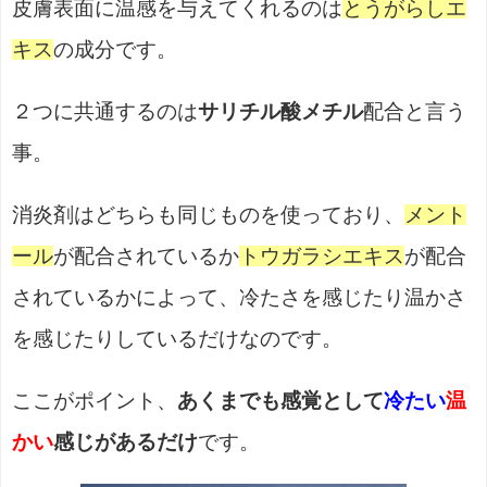
皮膚表面に温感を与えてくれるのは
とうがらしエ
キス
の成分です。
２つに共通するのは
サリチル酸メチル
配合と言う
事。
消炎剤はどちらも同じものを使っており、
メント
ール
が配合されているか
トウガラシエキス
が配合
されているかによって、冷たさを感じたり温かさ
を感じたりしているだけなのです。
ここがポイント、
あくまでも感覚として
冷たい
温
かい
感じがあるだけ
です。