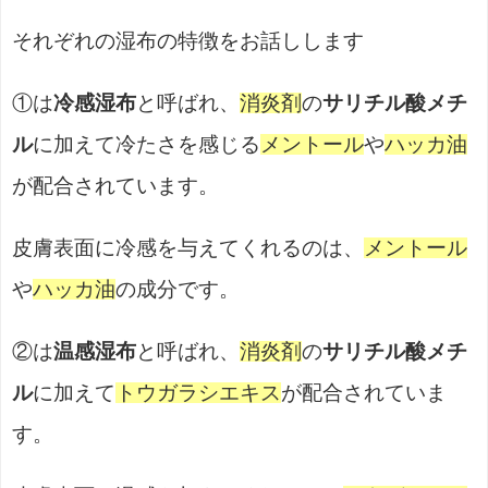
それぞれの湿布の特徴をお話しします
①は
冷感湿布
と呼ばれ、
消炎剤
の
サリチル酸メチ
ル
に加えて冷たさを感じる
メントール
や
ハッカ油
が配合されています。
皮膚表面に冷感を与えてくれるのは、
メントール
や
ハッカ油
の成分です。
②は
温感湿布
と呼ばれ、
消炎剤
の
サリチル酸メチ
ル
に加えて
トウガラシエキス
が配合されていま
す。