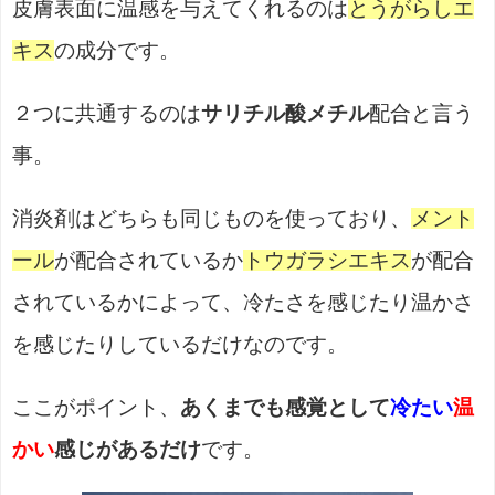
皮膚表面に温感を与えてくれるのは
とうがらしエ
キス
の成分です。
２つに共通するのは
サリチル酸メチル
配合と言う
事。
消炎剤はどちらも同じものを使っており、
メント
ール
が配合されているか
トウガラシエキス
が配合
されているかによって、冷たさを感じたり温かさ
を感じたりしているだけなのです。
ここがポイント、
あくまでも感覚として
冷たい
温
かい
感じがあるだけ
です。