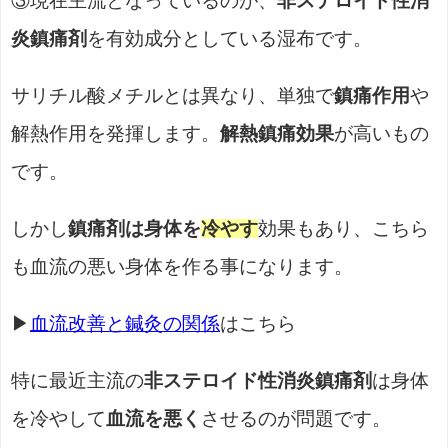
③
現在主流となっているのが、
非ステロイド性消
炎鎮痛剤
を有効成分としている湿布です。
サリチル酸メチルとは異なり、単独で
鎮痛作用
や
解熱作用を発揮します。
解熱鎮痛効果
が高いもの
です。
しかし
鎮痛剤は身体を
冷やす
効果もあり、こちら
も血流の悪い身体を作る事になります。
▶
血流改善と鍼灸の関係
はこちら
特に最近主流の
非ステロイド性消炎鎮痛剤
は身体
を冷やして
血流を悪く
させるのが問題です。