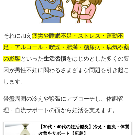
それに加え
疲労や睡眠不足・ストレス・運動不
足・アルコール・喫煙・肥満・糖尿病・病気や薬
の影響
といった
生活習慣
をはじめとした多くの要
因が男性不妊に関わるさまざまな問題を引き起こ
します。
骨盤周囲の冷えや緊張にアプローチし、体調管
理・血流サポートの面から妊活を支えます。
【30代・40代の妊活鍼灸】冷え・血流・体質
改善をサポート【広島】