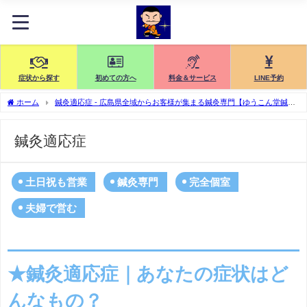
症状から探す
初めての方へ
料金＆サービス
LINE予約
ホーム
鍼灸適応症 - 広島県全域からお客様が集まる鍼灸専門【ゆうこん堂鍼灸
院】
鍼灸適応症
土日祝も営業
鍼灸専門
完全個室
夫婦で営む
★鍼灸適応症｜あなたの症状はど
んなもの？