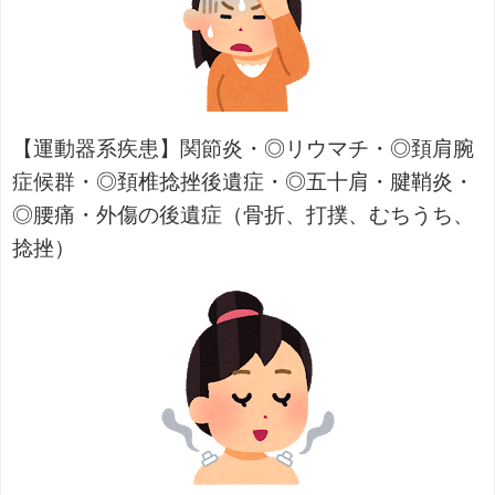
【運動器系疾患】関節炎・◎リウマチ・◎頚肩腕
症候群・◎頚椎捻挫後遺症・◎五十肩・腱鞘炎・
◎腰痛・外傷の後遺症（骨折、打撲、むちうち、
捻挫）