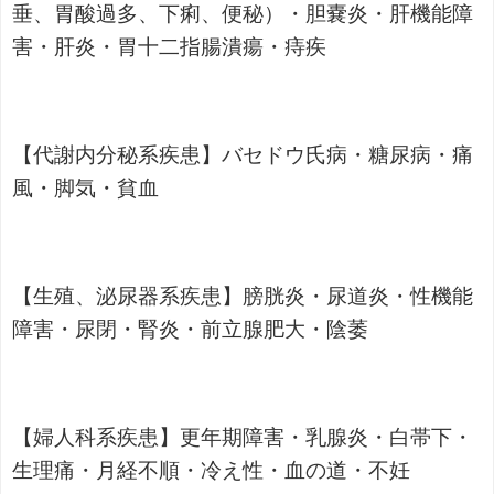
垂、胃酸過多、下痢、便秘）・胆嚢炎・肝機能障
害・肝炎・胃十二指腸潰瘍・痔疾
【代謝内分秘系疾患】バセドウ氏病・糖尿病・痛
風・脚気・貧血
【生殖、泌尿器系疾患】膀胱炎・尿道炎・性機能
障害・尿閉・腎炎・前立腺肥大・陰萎
【婦人科系疾患】更年期障害・乳腺炎・白帯下・
生理痛・月経不順・冷え性・血の道・不妊