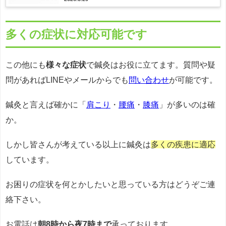
多くの症状に対応可能です
この他にも
様々な症状
で鍼灸はお役に立てます。質問や疑
問があればLINEやメールからでも
問い合わせ
が可能です。
鍼灸と言えば確かに「
肩こり
・
腰痛
・
膝痛
」が多いのは確
か。
しかし皆さんが考えている以上に鍼灸は
多くの疾患に適応
しています。
お困りの症状を何とかしたいと思っている方はどうぞご連
絡下さい。
お電話は
朝8時から夜7時まで
承っております。