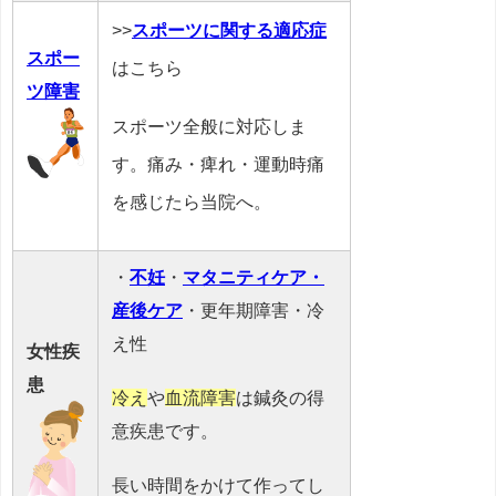
>>
スポーツに関する適応症
スポー
はこちら
ツ障害
スポーツ全般に対応しま
す。痛み・痺れ・運動時痛
を感じたら当院へ。
・
不妊
・
マタニティケア・
産後ケア
・更年期障害・冷
え性
女性疾
患
冷え
や
血流障害
は鍼灸の得
意疾患です。
長い時間をかけて作ってし