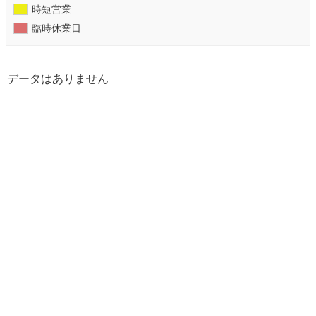
時短営業
臨時休業日
データはありません
【ゆうこん堂鍼灸院】広島市・安芸郡海田町のはりきゅう専門 All Rights
Reserved.