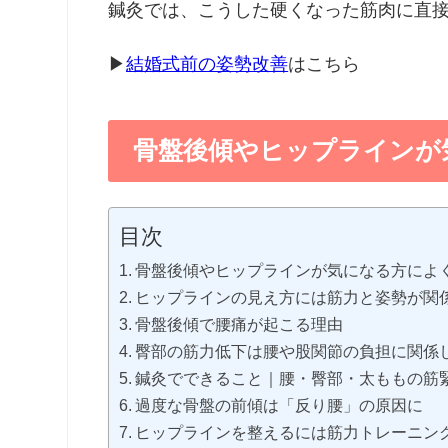
鍼灸では、こうした硬くなった筋肉に直
▶
結婚式前の姿勢改善
はこちら
骨盤後傾やヒップラインが
目次
骨盤後傾やヒップラインが気になる方によ
ヒップラインの見え方には筋力と姿勢が関
骨盤後傾で腰痛が起こる理由
臀部の筋力低下は腰や股関節の負担に関係
鍼灸でできること｜腰・臀部・太ももの筋
過度な骨盤の前傾は「反り腰」の原因に
ヒップラインを整えるには筋力トレーニン