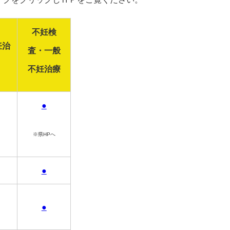
不妊検
妊治
査・一般
不妊治療
●
※県HPへ
●
●