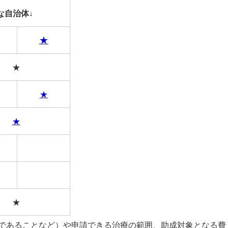
な自治体↓
★
★
★
★
★
であることなど）や申請できる治療の範囲、
助成対象となる費