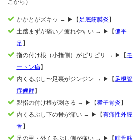
こから）
かかとがズキッ → ▶︎【
足底筋膜炎
】
土踏まずが痛い／疲れやすい → ▶︎【
偏平
足
】
指の付け根（小指側）がピリピリ → ▶︎【
モ
ートン病
】
内くるぶし〜足裏がジンジン → ▶︎【
足根管
症候群
】
親指の付け根が刺さる → ▶︎【
種子骨炎
】
内くるぶし下の骨が痛い → ▶︎【
有痛性外脛
骨
】
足の甲・外くるぶし側が痛い → ▶︎【
腓骨筋