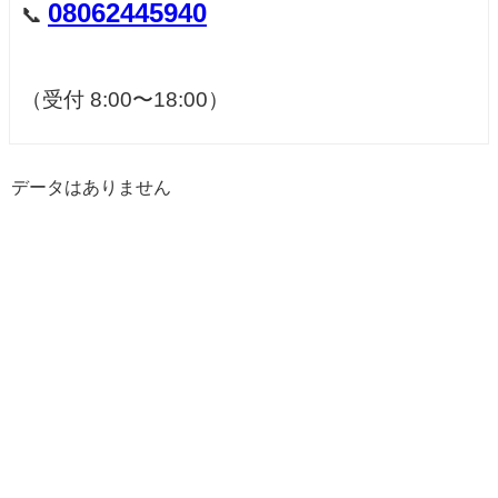
08062445940
📞
（受付 8:00〜18:00）
データはありません
【ゆうこん堂鍼灸院】広島市・安芸郡海田町のはりきゅう専門 All Rights