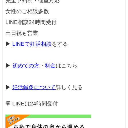
完全予約制・個室対応
女性のご相談多数
LINE相談24時間受付
土日祝も営業
▶
LINEで妊活相談
をする
▶
初めての方
・
料金
はこちら
▶
妊活鍼灸について
詳しく見る
💬 LINEは24時間受付