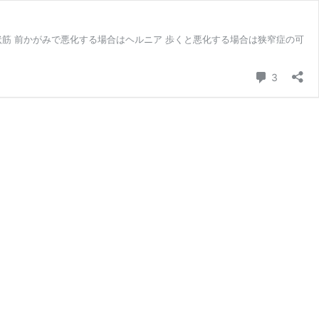
筋 前かがみで悪化する場合はヘルニア 歩くと悪化する場合は狭窄症の可
コメント
3