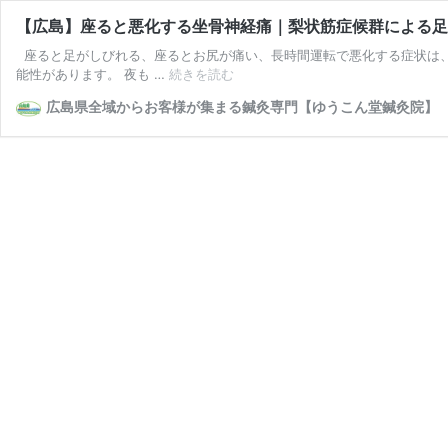
【広島】座ると悪化する坐骨神経痛｜梨状筋症候群による足
座ると足がしびれる、座るとお尻が痛い、長時間運転で悪化する症状は、
【広
能性があります。 夜も …
続きを読む
島】
広島県全域からお客様が集まる鍼灸専門【ゆうこん堂鍼灸院】
座
る
と
悪
化
す
る
坐
骨
神
経
痛
｜
梨
状
筋
症
候