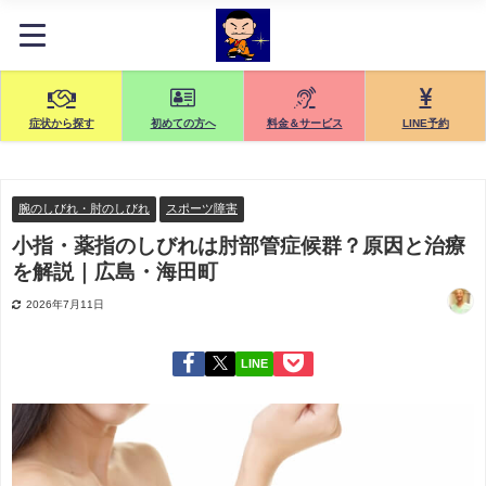
症状から探す
初めての方へ
料金＆サービス
LINE予約
腕のしびれ・肘のしびれ
スポーツ障害
小指・薬指のしびれは肘部管症候群？原因と治療
を解説｜広島・海田町
2026年7月11日
LINE