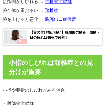
親指側がしびれる →
手根管症候群
腕全体が重だるい →
頚椎症
腕を上げると悪化 →
胸郭出口症候群
【首の付け根が痛い】後頭部の痛み・頭痛・
目の疲れは鍼灸で改善！
肩こり
小指のしびれは頚椎症との見
分けが重要
小指や薬指のしびれがある場合、
・肘部管症候群