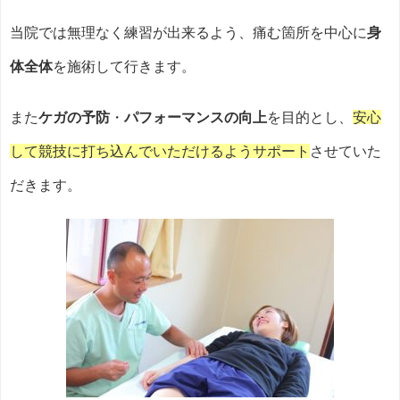
当院では無理なく練習が出来るよう、痛む箇所を中心に
身
体全体
を施術して行きます。
また
ケガの
予
防
・
パフォーマンスの向上
を目的とし、
安心
して競技に打ち込んで
いただけるようサポート
させていた
だきます。