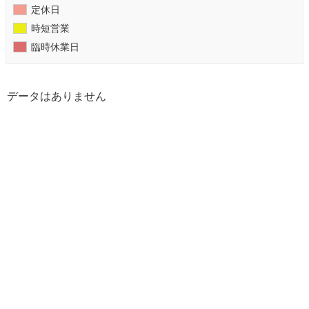
定休日
時短営業
臨時休業日
データはありません
【ゆうこん堂鍼灸院】広島市・安芸郡海田町のはりきゅう専門 All Rights
Reserved.